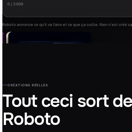
0
/
2 000
Roboto annonce ce qu’il va faire et ce que ça coûte. Rien n’est créé s
CRÉATIONS RÉELLES
Tout ceci sort d
Roboto