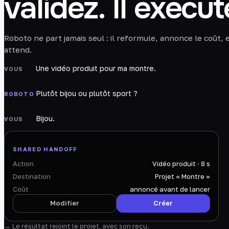
validez. Il exécut
Roboto ne part jamais seul : il reformule, annonce le coût, 
attend.
Une vidéo produit pour ma montre.
VOUS
Plutôt bijou ou plutôt sport ?
ROBOTO
Bijou.
VOUS
SHARED HANDOFF
Action
Vidéo produit · 8 s
Destination
Projet « Montre »
Coût
annoncé avant de lancer
Modifier
Créer
→ Le résultat rejoint le projet, avec son reçu.