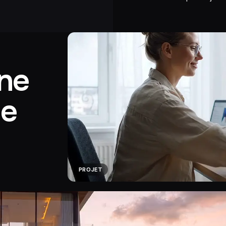
ne
le
PROJET