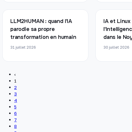
LLM2HUMAN : quand l'IA
IA et Linux
parodie sa propre
l'Intelligen
transformation en humain
dans le No
31 juillet 2026
30 juillet 2026
‹
1
2
3
4
5
6
7
8