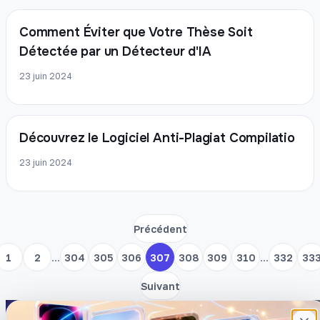
Comment Éviter que Votre Thèse Soit
Détectée par un Détecteur d'IA
23 juin 2024
Découvrez le Logiciel Anti-Plagiat Compilatio
23 juin 2024
Précédent
...
...
1
2
304
305
306
307
308
309
310
332
33
Suivant