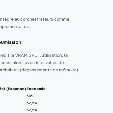
s'intègre aux orchestrateurs comme
mplémentaires :
oumission
dit la VRAM GPU, l'utilisation, la
écessaires, avec intervalles de
 probables (dépassements de mémoire)
éel (Expanse)
Économie
60%
62,5%
62,5%