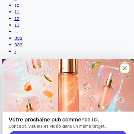
10
11
12
13
...
332
333
›
Plateforme française de création de
contenu avec l’IA. Demandez, Roboto crée.
DÉCOUVRIR
COMPTE
Prompts
Connexion
Blog
Créer un compte
Tarifs
Mot de passe oublié
Votre prochaine pub commence ici.
Concept, visuels et vidéo dans un même projet.
LÉGAL